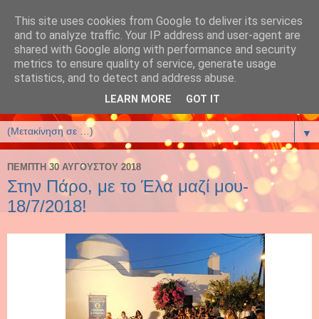
This site uses cookies from Google to deliver its services
έλενα αρτζανίδου-helena
and to analyze traffic. Your IP address and user-agent are
shared with Google along with performance and security
artzanidou
metrics to ensure quality of service, generate usage
statistics, and to detect and address abuse.
Βιβλία και Βιβλιοφιλία
LEARN MORE
GOT IT
▼
ΠΈΜΠΤΗ 30 ΑΥΓΟΎΣΤΟΥ 2018
Στην Πάρο, με το Έλα μαζί μου-
18/7/2018!