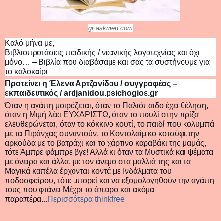
gr.askmen.com
Kαλό μήνα με,
Βιβλιοπροτάσεις παιδικής / νεανικής λογοτεχνίας και όχι
μόνο… – Βιβλία που διαβάσαμε και σας τα συστήνουμε για
το καλοκαίρι
Προτείνει η Έλενα Αρτζανίδου / συγγραφέας –
εκπαιδευτικός / ardjanidou.psichogios.gr
Όταν η αγάπη μοιράζεται, όταν το Παλιόπαιδο έχει θέληση,
όταν η Μιμή λέει ΕΥΧΑΡΙΣΤΩ, όταν το πουλί στην πρίζα
ελευθερώνεται, όταν το κόκκινο κουτί, το παιδί που κολυμπά
με τα Πιράνχας συναντούν, το Κοντολαίμικο κοτσύφι,την
αρκούδα με το βατράχι και το χάρτινο καραβάκι της μαμάς,
τότε Άμπρε φάμπρε βγε! Αλλά κι όταν τα Μυστικά και ψέματα
με όνειρα και άλλα, με τον άνεμο στα μαλλιά της και τα
Μαγικά καπέλα έρχονται κοντά με Ινδάλματα του
ποδοσφαίρου, τότε μπορεί και να εξομολογηθούν την αγάπη
τους που φτάνει Μέχρι το άπειρο και ακόμα
παραπέρα...
Περισσότερα thinkfree