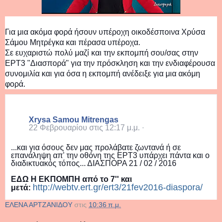
Για μια ακόμα φορά ήσουν υπέροχη οικοδέσποινα Χρύσα
Σάμου Μητρέγκα και πέρασα υπέροχα.
Σε ευχαριστώ πολύ μαζί και την εκπομπή σου/σας στην
ΕΡΤ3 "Διασπορά" για την πρόσκληση και την ενδιαφέρουσα
συνομιλία και για όσα η εκπομπή ανέδειξε για μια ακόμη
φορά.
Xrysa Samou Mitrengas
22 Φεβρουαρίου στις 12:17 μ.μ.
·
...και για όσους δεν μας προλάβατε ζωντανά ή σε
επανάληψη απ' την οθόνη της ΕΡΤ3 υπάρχει πάντα και ο
διαδικτυακός τόπος... ΔΙΑΣΠΟΡΑ 21 / 02 / 2016
ΕΔΩ Η ΕΚΠΟΜΠΗ από το 7'' και
http://webtv.ert.gr/ert3/21fev2016-diaspora/
μετά:
ΕΛΕΝΑ ΑΡΤΖΑΝΙΔΟΥ
στις
10:36 π.μ.