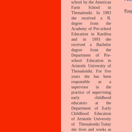
school by the American
Farm School in
Εγγ
Thessaloniki. In 1983
she received a B.
degree from the
Academy of Pre-school
Education in Karditsa
and in 1993 she
received a Bachelor
degree from the
Department of Pre-
school Education in
Aristotle University of
Thessaloniki. For five
years she has been
responsible as a
supervisor in
the
practice of supervising
early childhood
educators
at the
Department of Early
Childhood Education
of Aristotle University
of Thessaloniki.Today
she lives and works as