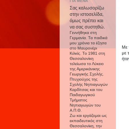
ΓΙΑ ΜΕΝΑ
Σας καλωσορίζω
στην ιστοσελίδα,
όμως πρέπει και
να σας συστηθώ.
Γεννήθηκα στη
Γερμανία. Τα παιδικά
μου χρόνια τα έζησα
Με 
στο Μαυρονέρι
με 
Κιλκίς. Το 1981 στη
Θεσσαλονίκη
ήτα
τελείωσα το Λύκειο
της Αμερικάνικης
Γεωργικής Σχολής.
Πτυχιούχος της
Σχολής Νηπιαγωγών
Καρδίτσας και του
Παιδαγωγικού
Τμήματος
Νηπιαγωγών του
Α.Π.Θ.
Ζω και εργάζομαι ως
εκπαιδευτικός στη
Θεσσαλονίκη, την