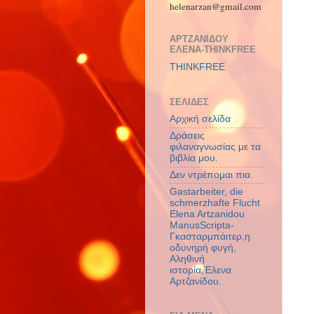
helenarzan@gmail.com
ΑΡΤΖΑΝΙΔΟΥ
ΕΛΕΝΑ-THINKFREE
THINKFREE
ΣΕΛΙΔΕΣ
Αρχική σελίδα
Δράσεις
φιλαναγνωσίας με τα
βιβλία μου.
μ
Δεν ντρέπομαι πια.
Gastarbeiter, die
schmerzhafte Flucht
Elena Artzanidou
ManusScripta-
Γκασταρμπάιτερ,η
οδυνηρή φυγή,
Αληθινή
ιστορία,Έλενα
Αρτζανίδου.