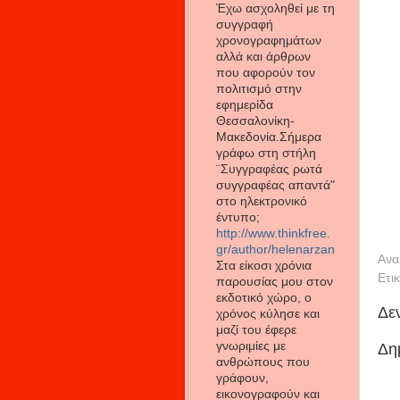
Έχω ασχοληθεί με τη
συγγραφή
χρονογραφημάτων
αλλά και άρθρων
που αφορούν τον
πολιτισμό στην
εφημερίδα
Θεσσαλονίκη-
Μακεδονία.Σήμερα
γράφω στη στήλη
¨Συγγραφέας ρωτά
συγγραφέας απαντά"
στο ηλεκτρονικό
έντυπο;
http://www.thinkfree.
gr/author/helenarzan
Ανα
Στα είκοσι χρόνια
Ετι
παρουσίας μου στον
εκδοτικό χώρο, ο
Δε
χρόνος κύλησε και
μαζί του έφερε
γνωριμίες με
Δη
ανθρώπους που
γράφουν,
εικονογραφούν και