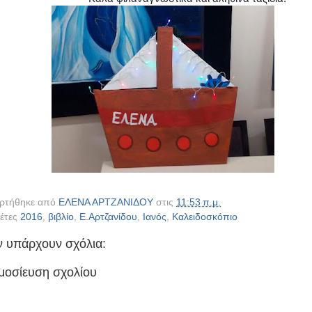
ρτήθηκε από
ΕΛΕΝΑ ΑΡΤΖΑΝΙΔΟΥ
στις
11:53 π.μ.
κέτες
2016
,
βιβλίο
,
Ε.Αρτζανίδου
,
Ιανός
,
Καλειδοσκόπιο
ν υπάρχουν σχόλια:
μοσίευση σχολίου