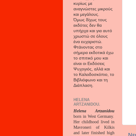
κυρίως με
αναγνώστες μικρούς
και μεγάλους.
Όμως δίχως τους
εκδότες δεν θα
υπήρχα και για αυτό
χρωστώ σε όλους
ένα ευχαριστώ.
Φτάνοντας στο
σήμερα εκδοτικά έχω
το σπιτικό μου και
είναι οι Εκδόσεις
Ψυχογιός, αλλά και
το Καλειδοσκόπιο, το
Βιβλιόφωνο και τη
Διάπλαση.
HELENA
ARTZANIDOU.
Helena Artzanidou
born in West Germany.
Her childhood lived in
Mavroneri of Kilkis
and later finished high
Νε