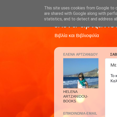
This site uses cookies from Google to de
are shared with Google along with perfo
statistics, and to detect and address a
έλενα αρτζανίδ
Βιβλία και Βιβλιοφιλία
ΕΛΕΝΑ ΑΡΤΖΑΝΙΔΟΥ
ΣΆΒ
Με
Το 
Καλ
HELENA
ARTZANIDOU-
BOOKS
ΕΠΙΚΟΙΝΩΝΙΑ-EMAIL