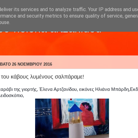
liver its services and to analyze traffic. Your IP address and u
rmance and security metrics to ensure quality of service, gene
buse.
ου-helena artzanidou
ΒΑΤΟ 26 ΝΟΕΜΒΡΊΟΥ 2016
 του κάβους λυμένους σαλπάραμε!
καράβι της γιορτής, Έλενα Αρτζανίδου, εικόνες Ηλιάνα Μπάρδη,Εκδ
ειδοσκόπιο,