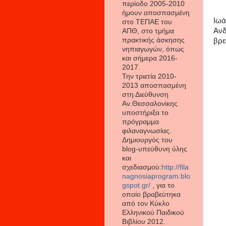
περίοδο 2005-2010
ήμουν αποσπασμένη
Ιωά
στο ΤΕΠΑΕ του
Ανδ
ΑΠΘ, στο τμήμα
πρακτικής άσκησης
βρε
νηπιαγωγών, όπως
και σήμερα 2016-
2017.
Την τριετία 2010-
2013 αποσπασμένη
στη Διεύθυνση
Αν.Θεσσαλονίκης
υποστήριξα το
πρόγραμμα
φιλαναγνωσίας.
Δημιουργός του
blog-υπεύθυνη ύλης
και
σχεδιασμού:
http://fila
nagnosiaprogram.blo
gspot.gr/
, για το
οποίο βραβεύτηκα
από τον Κύκλο
Ελληνικού Παιδικού
Βιβλίου 2012.
Κα