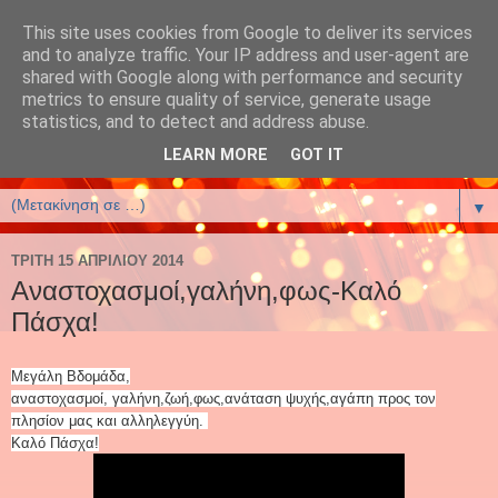
This site uses cookies from Google to deliver its services
έλενα αρτζανίδου-helena
and to analyze traffic. Your IP address and user-agent are
shared with Google along with performance and security
artzanidou
metrics to ensure quality of service, generate usage
statistics, and to detect and address abuse.
Βιβλία και Βιβλιοφιλία
LEARN MORE
GOT IT
▼
ΤΡΊΤΗ 15 ΑΠΡΙΛΊΟΥ 2014
Aναστοχασμοί,γαλήνη,φως-Καλό
Πάσχα!
Μεγάλη Βδομάδα,
αναστοχασμοί, γαλήνη,ζωή,φως,ανάταση ψυχής,αγάπη προς τον
πλησίον μας και αλληλεγγύη.
Καλό Πάσχα!