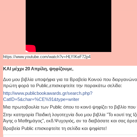
https://www.youtube.com/watch?v=HLYIKeF72p4
ΚΑΙ μέχρι 20 Απρίλη, ψηφίζουμε,
Δυο μου βιβλία υποψήφια για τα Βραβεία Kοινού που διοργανώνο
πρώτη φορά τα Public,επισκεφτείτε την παρακάτω σελίδα:
http://www.publicbookawards.gr/search.php?
CatID=5&char=%CE%91&type=writer
Μια πρωτοβουλία των Public όπου το κοινό ψηφίζει το βιβλίο που
Στην κατηγορία Παιδική λογοτεχνία δυο μου βιβλία "Το κουτί της Ι
Άγης ο Μαθημάγος", εκδ.Ψυχογιός, αν τα διαβάσατε και σας άρεσα
Βραβεία Public επισκεφτείτε τη σελίδα και ψηφίστε!