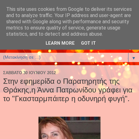
This site uses cookies from Google to deliver its services
έλενα αρτζανίδου-helena
and to analyze traffic. Your IP address and user-agent are
shared with Google along with performance and security
artzanidou
metrics to ensure quality of service, generate usage
statistics, and to detect and address abuse.
Βιβλία και Βιβλιοφιλία
LEARN MORE
GOT IT
▼
ΣΆΒΒΑΤΟ 30 ΙΟΥΝΊΟΥ 2012
Στην εφημερίδα ο Παρατηρητής της
Θράκης,η Άννα Πατρωνίδου γράφει για
το "Γκασταρμπάιτερ η οδυνηρή φυγή".