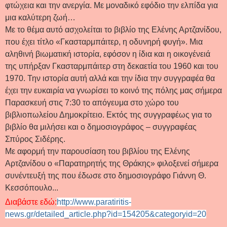
φτώχεια και την ανεργία. Με μοναδικό εφόδιο την ελπίδα για
μια καλύτερη ζωή…
Με το θέμα αυτό ασχολείται το βιβλίο της Ελένης Αρτζανίδου,
που έχει τίτλο «Γκασταρμπάιτερ, η οδυνηρή φυγή». Μια
αληθινή βιωματική ιστορία, εφόσον η ίδια και η οικογένειά
της υπήρξαν Γκασταρμπάιτερ στη δεκαετία του 1960 και του
1970. Την ιστορία αυτή αλλά και την ίδια την συγγραφέα θα
έχει την ευκαιρία να γνωρίσει το κοινό της πόλης μας σήμερα
Παρασκευή στις 7:30 το απόγευμα στο χώρο του
βιβλιοπωλείου Δημοκρίτειο. Εκτός της συγγραφέως για το
βιβλίο θα μιλήσει και ο δημοσιογράφος – συγγραφέας
Σπύρος Σιδέρης.
Με αφορμή την παρουσίαση του βιβλίου της Ελένης
Αρτζανίδου ο «Παρατηρητής της Θράκης» φιλοξενεί σήμερα
συνέντευξή της που έδωσε στο δημοσιογράφο Γιάννη Θ.
Κεσσόπουλο...
Διαβάστε εδώ:
http://www.paratiritis-
news.gr/detailed_article.php?id=154205&categoryid=20