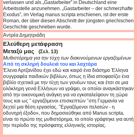
verlassen und als „Gastarbeiter” in Deutschland eine
Arbeitsstelle anzunehmen. „Gastarbeiter – der schmerzhafte
Exodus”, im Verlag manus scripta erschienen, ist der erste
Roman, der über diesen Abschnitt der jüngsten griechischen
Geschichte geschrieben wurde.
Αντρέα Δημητριάδη
Ελεύθερη μετάφραση
Μεταξύ μας
(Σελ. 13)
Μυθιστόρημα για την τύχη των διακινούμενων εργαζομένων
Από τη σκληρή δουλειά του και λαχτάρα
Έλενα Αρτζανίδου έχει εδώ και καιρό ένα διάσημο Έλληνα
συγγραφέα παιδικών βιβλίων, όπως η ίδια αποφασίζει ένα
βιβλίο σχετικά με την τύχη των γονέων τους και έτσι σε μια
ολόκληρη γενιά Ελλήνων να γράψει, οι οποίοι αναγκάστηκαν
από την οικονομική ανάγκη για να εγκαταλείψουν τη χώρα
τους και ως " εργαζόμενοι επισκεπτών "στη Γερμανία να
δεχτεί μια θέση εργασίας. "Εργαζόμενοι πελατών - η
οδυνηρή έξοδο», που δημοσιεύθηκε από Manus scripta,
είναι το πρώτο της μυθιστόρημα, το οποίο γράφτηκε για αυτή
την περίοδο της πρόσφατης ελληνικής ιστορίας.