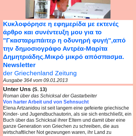
Κυκλοφόρησε η εφημερίδα με εκτενές
άρθρο και συνέντευξη μου για το
"Γκασταρμπάιτερ η οδυνηρή φυγή",από
την δημοσιογράφο Αντρέα-Μαρίτα
Δημητριάδης.Μικρό μικρό απόσπασμα.
Newsletter
der Griechenland Zeitung
Ausgabe 364 vom 09.01.2013
Unter Uns
(S. 13)
Roman über das Schicksal der Gastarbeiter
Von harter Arbeit und von Sehnsucht
Elena Artzanidou ist seit langem eine gefeierte griechische
Kinder- und Jugendbuchautorin, als sie sich entschließt, ein
Buch über das Schicksal ihrer Eltern und damit über eine
ganze Generation von Griechen zu schreiben, die aus
wirtschaftlicher Not gezwungen waren, ihr Land zu